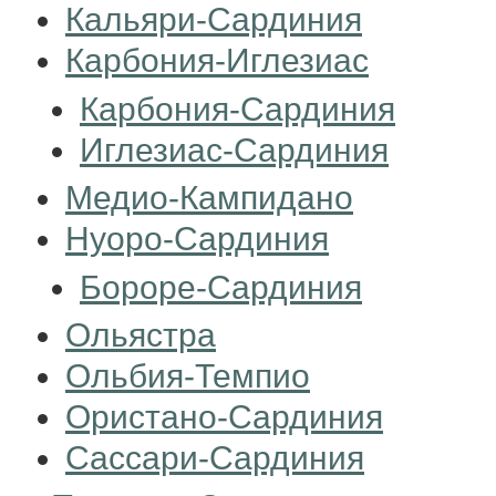
Кальяри-Сардиния
Карбония-Иглезиас
Карбония-Сардиния
Иглезиас-Сардиния
Медио-Кампидано
Нуоро-Сардиния
Бороре-Сардиния
Ольястра
Ольбия-Темпио
Ористано-Сардиния
Сассари-Сардиния