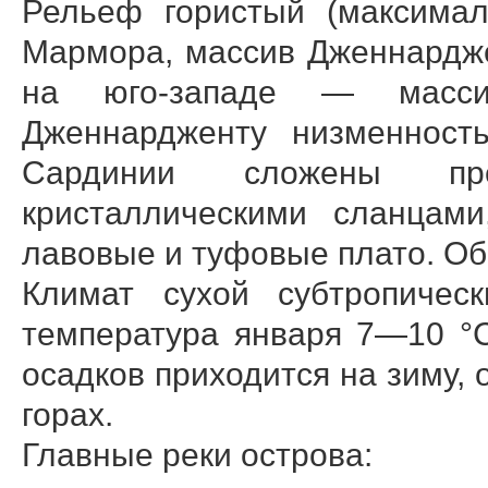
Рельеф гористый (максима
Мармора, массив Дженнардже
на юго-западе — масси
Дженнардженту низменност
Сардинии сложены пре
кристаллическими сланцам
лавовые и туфовые плато. О
Климат сухой субтропическ
температура января 7—10 °
осадков приходится на зиму, 
горах.
Главные реки острова: